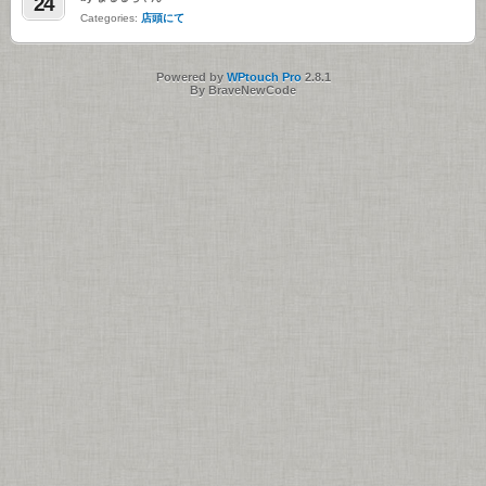
24
Categories:
店頭にて
Powered by
WPtouch Pro
2.8.1
By BraveNewCode